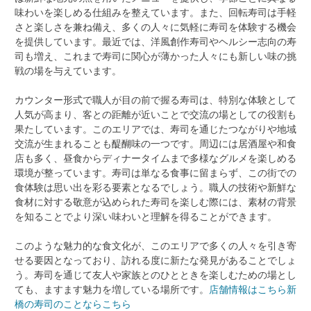
味わいを楽しめる仕組みを整えています。また、回転寿司は手軽
さと楽しさを兼ね備え、多くの人々に気軽に寿司を体験する機会
を提供しています。最近では、洋風創作寿司やヘルシー志向の寿
司も増え、これまで寿司に関心が薄かった人々にも新しい味の挑
戦の場を与えています。
カウンター形式で職人が目の前で握る寿司は、特別な体験として
人気が高まり、客との距離が近いことで交流の場としての役割も
果たしています。このエリアでは、寿司を通じたつながりや地域
交流が生まれることも醍醐味の一つです。周辺には居酒屋や和食
店も多く、昼食からディナータイムまで多様なグルメを楽しめる
環境が整っています。寿司は単なる食事に留まらず、この街での
食体験は思い出を彩る要素となるでしょう。職人の技術や新鮮な
食材に対する敬意が込められた寿司を楽しむ際には、素材の背景
を知ることでより深い味わいと理解を得ることができます。
このような魅力的な食文化が、このエリアで多くの人々を引き寄
せる要因となっており、訪れる度に新たな発見があることでしょ
う。寿司を通じて友人や家族とのひとときを楽しむための場とし
ても、ますます魅力を増している場所です。
店舗情報はこちら
新
橋の寿司のことならこちら