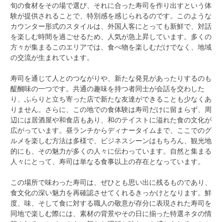
旬の食材をその場で選び、それに合った寿司を作り出すという体
験が提供されることで、特別感を感じられるのです。このような
カウンター形式のスタイルは、外国人客にとっても新鮮で、対話
を楽しむ時間を過ごせるため、人気が急上昇しています。多くの
方々が集まるこのエリアでは、食べ物を楽しむだけでなく、地域
の交流が生まれています。
寿司を通じて人とのつながりや、新たな発見があったりするのも
醍醐味の一つです。共通の趣味を持つ者同士が会話を交わした
り、ふらりと立ち寄った店で新たな友達ができることも少なくあ
りません。さらに、この地での食体験は寿司だけに留まらず、周
辺には居酒屋や和食店もあり、和のテイストに溢れた食の文化が
広がっています。昼ランチからディナータイムまで、ここでのグ
ルメを楽しむ方法は多様で、ビジネスシーンはもちろん、観光地
的にも、その魅力が多くの人々に伝わっています。自然と集まる
人々にとって、寿司は単なる食事以上の存在となっています。
この場所で味わった寿司は、ぜひとも思い出に残るものであり、
食文化の深い魅力を再確認させてくれるきっかけとなります。鮮
度、味、そして食に対する職人の敬意が存分に表現された寿司を
同地で楽しむ際には、素材の背景やその日に揃った特選ネタの情