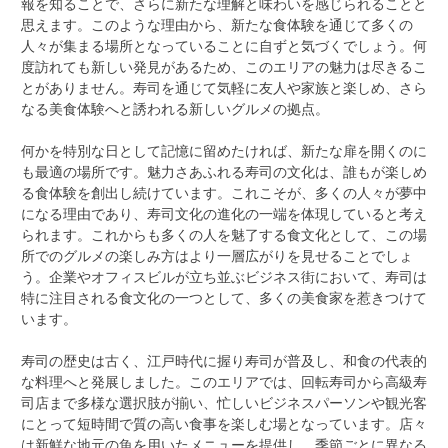
報を知ることで、さらに新たな理解と味わいを感じられることと
思えます。このような理由から、新たな食体験を通じて多くの
人々が集まる場所となっていることに自ずと気づくでしょう。何
度訪れても新しい発見があるため、このエリアの魅力は尽きるこ
とがありません。寿司を通じて気軽に友人や家族と楽しめ、さら
なる美食体験へと誘われる新しいグルメの拠点。
何かを特別な日として記憶に留めたければ、新たな扉を開くのに
も最適の場所です。魅力さあふれる寿司の文化は、誰もが楽しめ
る食体験を創出し続けています。これこそが、多くの人々が夢中
になる理由であり、寿司文化の進化の一端を体現していると考え
られます。これからも多くの人を魅了する食文化として、この場
所でのグルメの楽しみ方はより一層広がりを見せることでしょ
う。企業やオフィスビルが立ち並ぶビジネス街において、寿司は
特に注目される食文化の一つとして、多くの美食家を惹きつけて
います。
寿司の歴史は古く、江戸時代に握り寿司が普及し、和食の代表的
な料理へと発展しました。このエリアでは、回転寿司から高級寿
司店まで多様な選択肢が揃い、忙しいビジネスパーソンや観光客
にとって短時間で質の高い食事を楽しむ場となっています。店々
は新鮮な地元の魚を用いたメニューを提供し、季節ごとに異なる