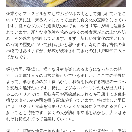
企業やオフィスビルが立ち並ぶビジネス街として知られているこ
のエリアには、来る人々にとって重要な食文化の宝庫となってい
ます。
様々なグルメな選択肢の中でも、やはり寿司が特に注目さ
れています。新たな食体験を求める多くの美食家がこの土地を訪
れ、その魅力を堪能しています。まず、新しい食文化の場として
の寿司の歴史について触れたいと思います。寿司自体は古代の食
べ物ではありますが、形式が洗練されてきたのは江戸時代に入っ
てからです。
握り寿司が登場し、様々な具材を楽しめるようになったこの時
期、寿司屋は人々の日常に根付いていきました。ここでの発展に
よって、単なる魚の加工食品から、和食を代表する料理の一つへ
と変貌を遂げたのです。特に、ビジネスパーソンたちが出入りす
るこのエリアでは、回転寿司や高級感あふれる寿司店まで多種多
様なスタイルの寿司を扱う店舗が揃っています。特に忙しい平日
には、サクッと食事を済ませたい人々が気軽に立ち寄れるお店が
多いことも特徴です。多くの人が訪れる立地を活かし、店々はそ
れぞれ特色を持って営業しています。
例えば、新鮮な地元の魚を中心にメニューを組む店舗では、季節