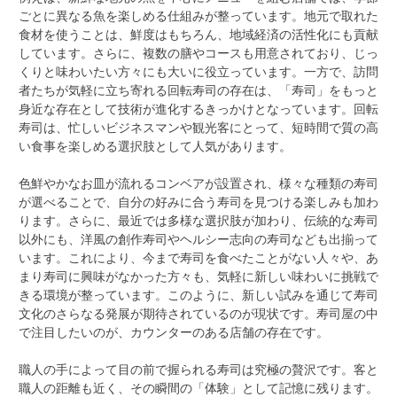
ごとに異なる魚を楽しめる仕組みが整っています。地元で取れた
食材を使うことは、鮮度はもちろん、地域経済の活性化にも貢献
しています。さらに、複数の膳やコースも用意されており、じっ
くりと味わいたい方々にも大いに役立っています。一方で、訪問
者たちが気軽に立ち寄れる回転寿司の存在は、「寿司」をもっと
身近な存在として技術が進化するきっかけとなっています。回転
寿司は、忙しいビジネスマンや観光客にとって、短時間で質の高
い食事を楽しめる選択肢として人気があります。
色鮮やかなお皿が流れるコンベアが設置され、様々な種類の寿司
が選べることで、自分の好みに合う寿司を見つける楽しみも加わ
ります。さらに、最近では多様な選択肢が加わり、伝統的な寿司
以外にも、洋風の創作寿司やヘルシー志向の寿司なども出揃って
います。これにより、今まで寿司を食べたことがない人々や、あ
まり寿司に興味がなかった方々も、気軽に新しい味わいに挑戦で
きる環境が整っています。このように、新しい試みを通じて寿司
文化のさらなる発展が期待されているのが現状です。寿司屋の中
で注目したいのが、カウンターのある店舗の存在です。
職人の手によって目の前で握られる寿司は究極の贅沢です。客と
職人の距離も近く、その瞬間の「体験」として記憶に残ります。